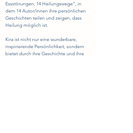
Essstörungen, 14 Heilungswege", in 
dem 14 Autor/innen ihre persönlichen 
Geschichten teilen und zeigen, dass 
Heilung möglich ist.
Kira ist nicht nur eine wunderbare, 
inspirierende Persönlichkeit, sondern 
bietet durch ihre Geschichte und ihre 
wertvolle Arbeit mit SoulFood Journey 
ein breites Angebot und wohlwollende 
Inputs, die ich sehr empfehlen kann. 
Ein Hoch auf dich, Kira!
Alle Informationen findest du auf der 
Webseite
 von SoulFood Journey.
Alle ansehen
Aktuelle Beiträge