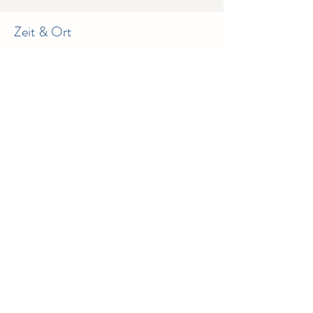
Zeit & Ort
23. Mai 2026, 09:00 – 12:00
Stiftung Windlicht, Obertor 8, 8400
Winterthur, Schweiz
Diese Veranstaltung teilen
© 2023 - Verein Libellenhaus