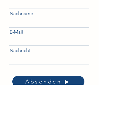
Nachname
E-Mail
Nachricht
Absenden ▶︎
Libellenhaus unterstützen
Dank finanzieller Unterstützung kann der
gemeinnützige Verein Libellenhaus